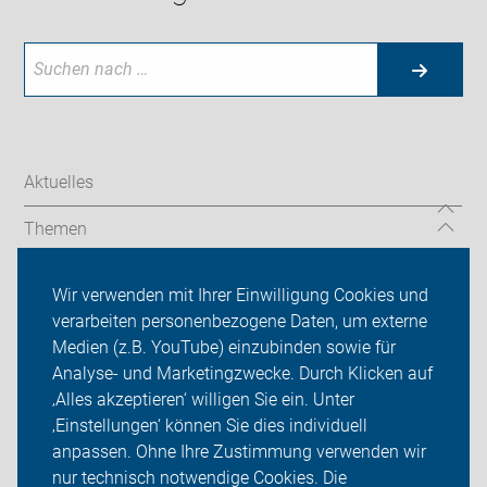
Aktuelles
Themen
Touren & Termine
Wir verwenden mit Ihrer Einwilligung Cookies und
verarbeiten personenbezogene Daten, um externe
ADFC Hof
Medien (z.B. YouTube) einzubinden sowie für
Analyse- und Marketingzwecke. Durch Klicken auf
ADFC Hof "Des sen mir!"
‚Alles akzeptieren‘ willigen Sie ein. Unter
Sei dabei
‚Einstellungen‘ können Sie dies individuell
anpassen. Ohne Ihre Zustimmung verwenden wir
Login
nur technisch notwendige Cookies. Die